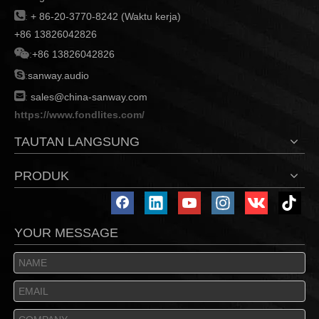

:
+ 86-20-3770-8242 (Waktu kerja)
+86 13826042826

:
+86 13826042826

:
sanway.audio

:
sales@china-sanway.com
https://www.fondlites.com/
TAUTAN LANGSUNG
PRODUK
YOUR MESSAGE