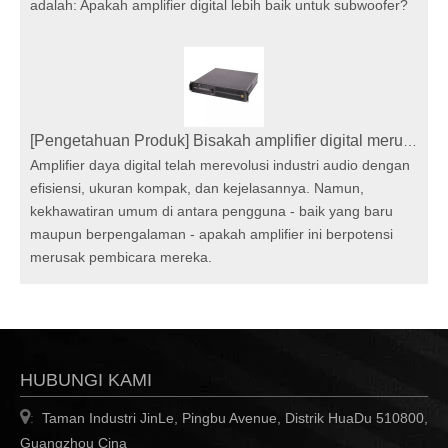
adalah: Apakah amplifier digital lebih baik untuk subwoofer?
[
Pengetahuan Produk
]
Bisakah amplifier digital merusak speaker saya?
Amplifier daya digital telah merevolusi industri audio dengan
efisiensi, ukuran kompak, dan kejelasannya. Namun,
kekhawatiran umum di antara pengguna - baik yang baru
maupun berpengalaman - apakah amplifier ini berpotensi
merusak pembicara mereka.
HUBUNGI KAMI

Taman Industri JinLe, Pingbu Avenue, Distrik HuaDu 510800,
:
Guangzhou Cina