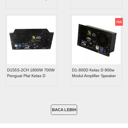
dengan Touch Screen
Amplifier untuk Speaker
DP10Q
Aktif
D155S-2CH 1800W 700W
D1-800D Kelas D 800w
Penguat Plat Kelas D
Modul Amplifier Speaker
untuk Speaker Aktif
Aktif 1 Saluran
BACA LEBIH
BANYAK