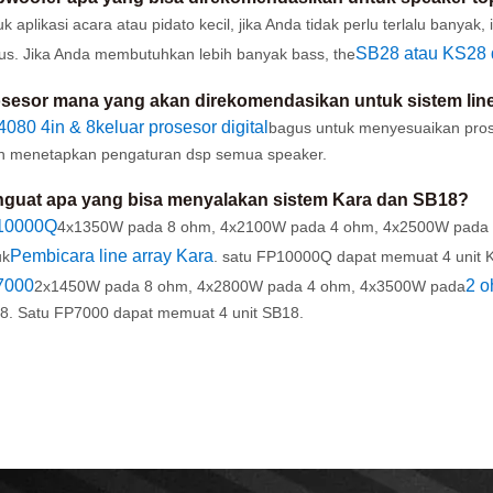
k aplikasi acara atau pidato kecil, jika Anda tidak perlu terlalu banyak, i
SB28 atau KS28 d
us. Jika Anda membutuhkan lebih banyak bass, the
sesor mana yang akan direkomendasikan untuk sistem line
080 4in & 8keluar prosesor digital
bagus untuk menyesuaikan pros
n menetapkan pengaturan dsp semua speaker.
guat apa yang bisa menyalakan sistem Kara dan SB18?
10000Q
4x1350W pada 8 ohm, 4x2100W pada 4 ohm, 4x2500W pada
Pembicara line array Kara
uk
. satu FP10000Q dapat memuat 4 unit K
7000
2 o
2x1450W pada 8 ohm, 4x2800W pada 4 ohm, 4x3500W pada
8. Satu FP7000 dapat memuat 4 unit SB18.