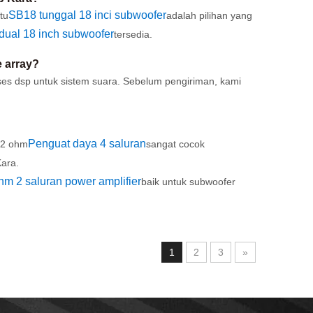
SB18 tunggal 18 inci subwoofer
tu
adalah pilihan yang
ual 18 inch subwoofer
tersedia.
 array?
es dsp untuk sistem suara. Sebelum pengiriman, kami
Penguat daya 4 saluran
 2 ohm
sangat cocok
ara.
hm 2 saluran power amplifier
baik untuk subwoofer
1
2
3
»