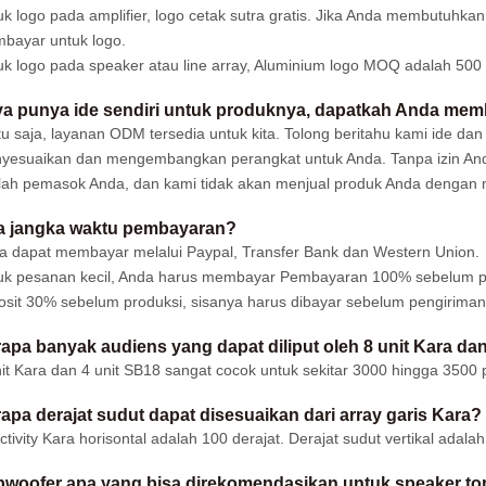
k logo pada amplifier, logo cetak sutra gratis. Jika Anda membutuhkan
bayar untuk logo.
uk logo pada speaker atau line array, Aluminium logo MOQ adalah 50
a punya ide sendiri untuk produknya, dapatkah Anda mem
tu saja, layanan ODM tersedia untuk kita. Tolong beritahu kami ide d
yesuaikan dan mengembangkan perangkat untuk Anda. Tanpa izin Anda
lah pemasok Anda, dan kami tidak akan menjual produk Anda dengan m
a jangka waktu pembayaran?
a dapat membayar melalui Paypal, Transfer Bank dan Western Union.
uk pesanan kecil, Anda harus membayar Pembayaran 100% sebelum p
osit 30% sebelum produksi, sisanya harus dibayar sebelum pengiriman
apa banyak audiens yang dapat diliput oleh 8 unit Kara d
nit Kara dan 4 unit SB18 sangat cocok untuk sekitar 3000 hingga 3500 
apa derajat sudut dapat disesuaikan dari array garis Kara?
ctivity Kara horisontal adalah 100 derajat. Derajat sudut vertikal adalah 
woofer apa yang bisa direkomendasikan untuk speaker to