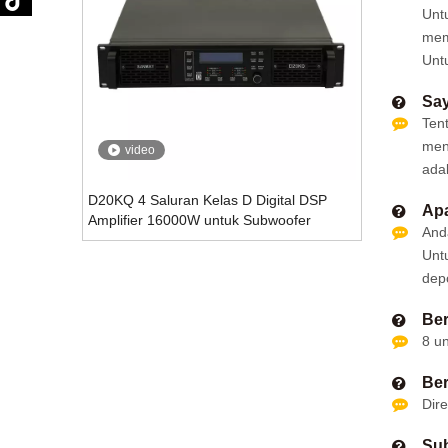
Untu
mem
Unt
Say
Ten
men
video
ada
D20KQ 4 Saluran Kelas D Digital DSP
Ap
Amplifier 16000W untuk Subwoofer
And
Unt
dep
Ber
8 u
Ber
Dire
Sub