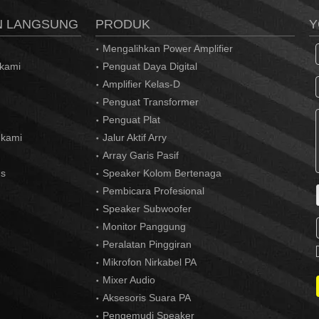
N LANGSUNG
PRODUK
Y
Mengalihkan Power Amplifier
 kami
Penguat Daya Digital
Amplifier Kelas-D
Penguat Transformer
Penguat Plat
 kami
Jalur Aktif Arry
Array Garis Pasif
us
Speaker Kolom Bertenaga
Pembicara Profesional
Speaker Subwoofer
Monitor Panggung
Peralatan Pinggiran
Mikrofon Nirkabel PA
Mixer Audio
Aksesoris Suara PA
Pengemudi Speaker