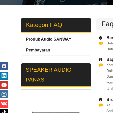
Fa
Kategori FAQ
Ber
Produk Audio SANWAY
Unt
Unt
Pembayaran
Ba
Kam
SPEAKER AUDIO
Dal
Dan
PANAS
kom
Unt
Bis
Ya,
And