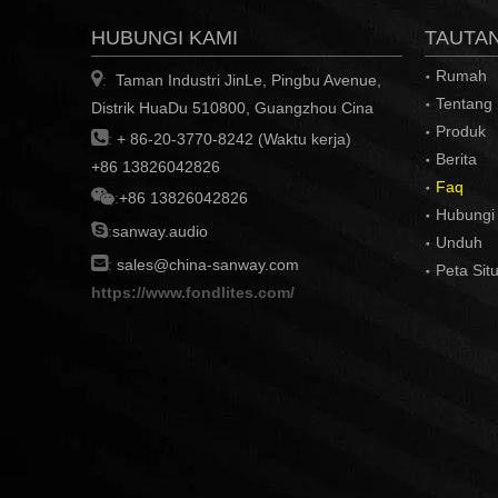
HUBUNGI KAMI
TAUTA
Rumah

Taman Industri JinLe, Pingbu Avenue,
:
Tentang
Distrik HuaDu 510800, Guangzhou Cina
Produk

:
+ 86-20-3770-8242 (Waktu kerja)
Berita
+86 13826042826
Faq

:
+86 13826042826
Hubungi

:
sanway.audio
Unduh

:
sales@china-sanway.com
Peta Sit
https://www.fondlites.com/