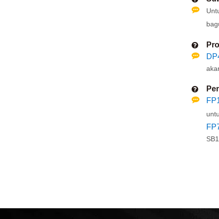
Untu
bag
Pro
DP4
aka
Pen
FP
unt
FP
SB1