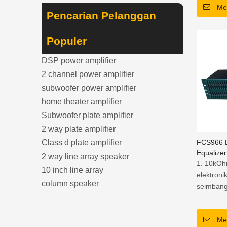
Me
Pencarian Pelanggan
Populer
DSP power amplifier
2 channel power amplifier
subwoofer power amplifier
home theater amplifier
Subwoofer plate amplifier
2 way plate amplifier
Class d plate amplifier
FCS966 D
Equalizer
2 way line array speaker
1. 10kOh
10 inch line array
elektron
column speaker
seimbang
Me