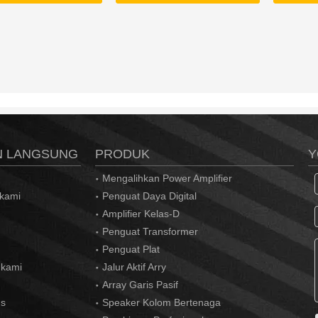
dapat disesuaikan;Keuntungan
96k Hz, k
dapat disesuaikan dari -20 dB
A 24-bit, 
hingga +20 dB.4) frekuensi
DSP 32-bi
pengambilan sampel 96k Hz,
Dengan p
konverter A / D 24-bit dan D /
Delay, pol
A, prosesor suara digital DSP
32-bit
N LANGSUNG
PRODUK
Y
Mengalihkan Power Amplifier
 kami
Penguat Daya Digital
Amplifier Kelas-D
Penguat Transformer
Penguat Plat
 kami
Jalur Aktif Arry
Array Garis Pasif
us
Speaker Kolom Bertenaga