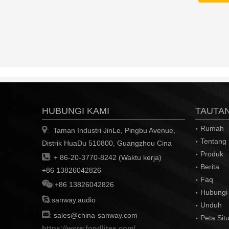
HUBUNGI KAMI
TAUTA
Rumah

Taman Industri JinLe, Pingbu Avenue,
:
Tentang
Distrik HuaDu 510800, Guangzhou Cina
Produk

:
+ 86-20-3770-8242 (Waktu kerja)
Berita
+86 13826042826
Faq

:
+86 13826042826
Hubungi

:
sanway.audio
Unduh

:
sales@china-sanway.com
Peta Sit
https://www.fondlites.com/