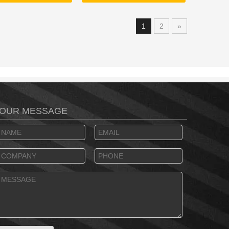
onverter A / D dan D /
dapat disesuaikan;Keuntungan
prosesor suara digital
dapat disesuaikan dari -20 dB
1
2
»
t4) Saluran input:
hingga +20 dB.
arameter EQ 6-band,
aritas
OUR MESSAGE