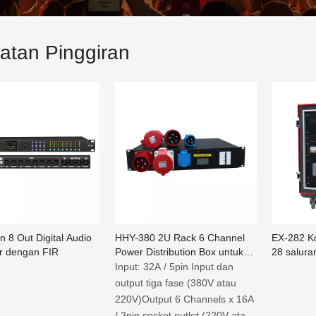
atan Pinggiran
n 8 Out Digital Audio
HHY-380 2U Rack 6 Channel
EX-282 Ko
r dengan FIR
Power Distribution Box untuk
28 salura
Pro Audio
Input: 32A / 5pin Input dan
output tiga fase (380V atau
220V)Output 6 Channels x 16A
/ 3pin socket outlet (220V atau