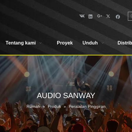
Tentang kami
Proyek
Unduh
Distri
AUDIO SANWAY
Rumah
»
Produk
»
Peralatan Pinggiran