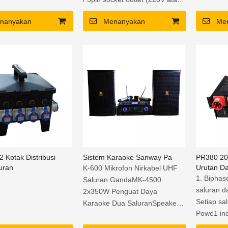
110V)
nanyakan
Menanyakan
Me
 Kotak Distribusi
Sistem Karaoke Sanway Pa
PR380 20
uran
Urutan Da
K-600 Mikrofon Nirkabel UHF
1. Biphas
Saluran GandaMK-4500
saluran d
2x350W Penguat Daya
Setiap sa
Karaoke Dua SaluranSpeaker
Powe1 in
Karaoke Pasif MK-12 Single 12
”