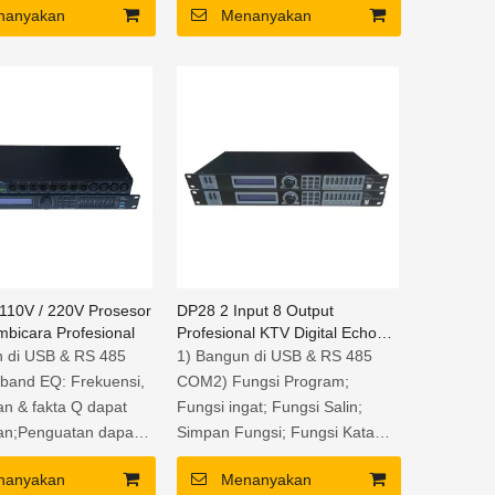
nanyakan
Menanyakan
110V / 220V Prosesor
DP28 2 Input 8 Output
bicara Profesional
Profesional KTV Digital Echo
Processor
n di USB & RS 485
1) Bangun di USB & RS 485
band EQ: Frekuensi,
COM2) Fungsi Program;
n & fakta Q dapat
Fungsi ingat; Fungsi Salin;
an;Penguatan dapat
Simpan Fungsi; Fungsi Kata
an dari -20 dB hingga
Sandi.3) 6-band EQ:
nanyakan
Menanyakan
 Frekuensi sampling
Frekuensi, gain & Q fakta