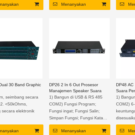
nanyakan
Menanyakan
Me
ual 30 Band Graphic
DP26 2 In 6 Out Prosesor
DP48 AC 
Manajemen Speaker Suara
Suara Pem
m, seimbang secara
1) Bangun di USB & RS 485
1) Bangu
ik2. <50kOhms,
COM2) Fungsi Program;
COM2) 6-
 secara elektronik
Fungsi ingat; Fungsi Salin;
keuntunga
Simpan Fungsi; Fungsi Kata
disesuaik
Sandi.3) 6-band EQ:
disesuaik
nanyakan
Menanyakan
Me
Frekuensi, gain & Q fakta
+20 dB.3)