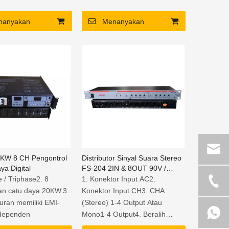
nanyakan
Menanyakan
KW 8 CH Pengontrol
Distributor Sinyal Suara Stereo
ya Digital
FS-204 2IN & 8OUT 90V /
240V untuk loudspeaker
e / Triphase2. 8
1. Konektor Input AC2.
an catu daya 20KW.3.
Konektor Input CH3. CHA
luran memiliki EMI-
(Stereo) 1-4 Output Atau
dependen
Mono1-4 Output4. Beralih
Mode Operasi