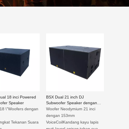
al 18 inci Powered
BSX Dual 21 inch DJ
ofer Speaker
Subwoofer Speaker dengan
Desain Ekskursi Panjang
18 \"Woofers dengan
Woofer Neodymium 21 inci
dengan 153mm
ingkat Tekanan Suara
VoiceCoilKandang kayu lapis
m
muti-layerLapisan tahan cuaca