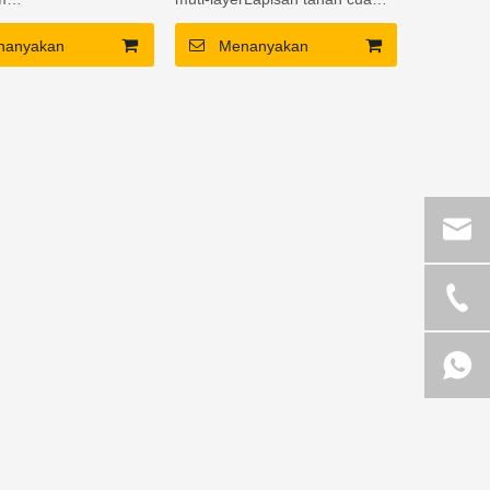
M20 untuk
Polyurea
nanyakan
Menanyakan
n tiang standar di
net
irch Baltik dengan
oksi granit hitam
 tinggi