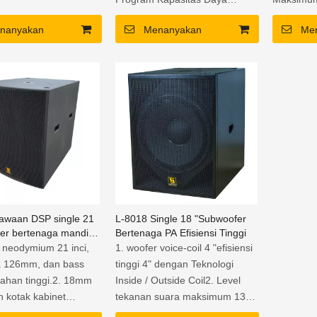
rea tahan air
2400W; Puncak 4800W
Adaptor 
nanyakan
Menanyakan
Me
15mm kandang kayu lapis
pemasanga
birch
atas kabi
Lukisan tahan cuaca
Kabinet B
lapisan ep
resistensi
waan DSP single 21
L-8018 Single 18 "Subwoofer
er bertenaga mandiri
Bertenaga PA Efisiensi Tinggi
otak kabinet kompak
 neodymium 21 inci,
1. woofer voice-coil 4 "efisiensi
ra 126mm, dan bass
tinggi 4" dengan Teknologi
tahan tinggi.2. 18mm
Inside / Outside Coil2. Level
h kotak kabinet
tekanan suara maksimum 137
cil.3. Penguat pelat
dB3. Respons hingga 30 Hz4.