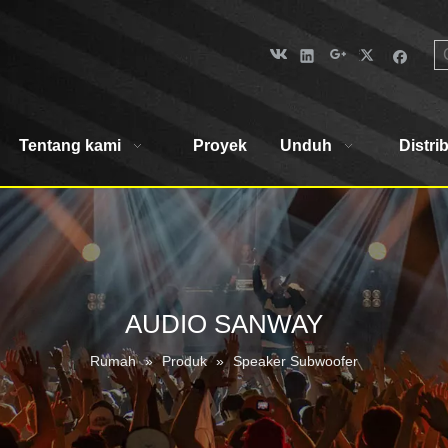
Tentang kami
Proyek
Unduh
Distri
AUDIO SANWAY
Rumah
»
Produk
»
Speaker Subwoofer