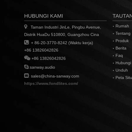
HUBUNGI KAMI
TAUTA
Rumah

Taman Industri JinLe, Pingbu Avenue,
:
Tentang
Distrik HuaDu 510800, Guangzhou Cina
Produk

:
+ 86-20-3770-8242 (Waktu kerja)
Berita
+86 13826042826
Faq

:
+86 13826042826
Hubungi

:
sanway.audio
Unduh

:
sales@china-sanway.com
Peta Sit
https://www.fondlites.com/