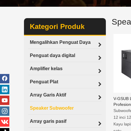
Spea
Kategori Produk
Mengalihkan Penguat Daya
Penguat daya digital
Amplifier kelas
Penguat Plat
Array Garis Aktif
V-GSUB L
Profesion
Speaker Subwoofer
Cardioid 
Subwoofe
12 inci 12
Array garis pasif
Kayu lapi
satu