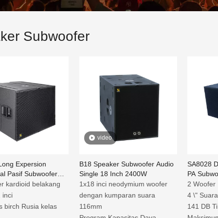
ker Subwoofer
video
ong Expersion
B18 Speaker Subwoofer Audio
SA8028 Du
al Pasif Subwoofer
Single 18 Inch 2400W
PA Subwo
18 Inch
r kardioid belakang
1x18 inci neodymium woofer
2 Woofer 
 inci
dengan kumparan suara
4 \" Suara
s birch Rusia kelas
116mm
141 DB T
Program Kapasitas Daya
Maksimu