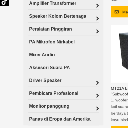
Amplifier Transformer
Cat polyu
Me
Speaker Kolom Bertenaga
Peralatan Pinggiran
PA Mikrofon Nirkabel
Mixer Audio
Aksesori Suara PA
Driver Speaker
MT21A ba
Pembicara Profesional
"Subwoof
dengan k
1. woofer
Monitor panggung
koil sua
berdaya 
Panas di Eropa dan Amerika
kayu birc
kompak ke