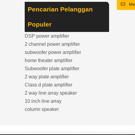
Me
DSP built
Pencarian Pelanggan
komprehe
berventil
Populer
Versi pas
opsional
DSP power amplifier
2 channel power amplifier
subwoofer power amplifier
home theater amplifier
Subwoofer plate amplifier
2 way plate amplifier
Class d plate amplifier
2 way line array speaker
10 inch line array
column speaker