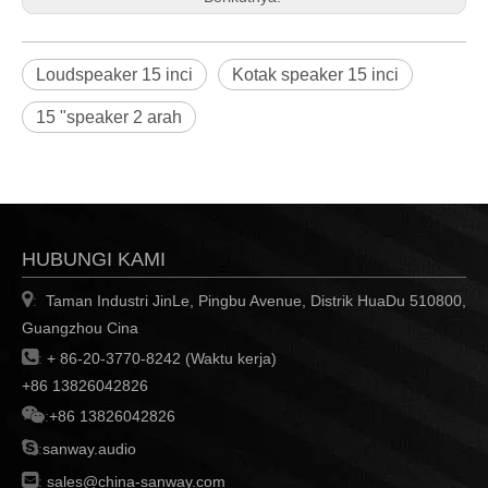
Loudspeaker 15 inci
Kotak speaker 15 inci
15 "speaker 2 arah
HUBUNGI KAMI

Taman Industri JinLe, Pingbu Avenue, Distrik HuaDu 510800,
:
Guangzhou Cina

:
+ 86-20-3770-8242 (Waktu kerja)
+86 13826042826

:
+86 13826042826

:
sanway.audio

:
sales@china-sanway.com