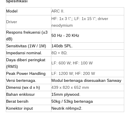
Spesifikasi
Model
ARC II.
HF: 1x 3 \";; LF: 1x 15 \"; driver
Driver
neodymium
Respons frekuensi (
±
3
50 Hz - 20 KHz
dB)
Sensitivitas (1W / 1M)
140db SPL.
Impedansi nominal.
8Ω + 8Ω.
Daya diberi peringkat
LF: 600 W; HF: 100 W
(RMS)
Peak Power Handling
LF: 1200 W; HF: 200 W
Versi bertenaga.
Modul bertenaga disesuaikan Sanway
Dimensi (wx d x h)
439 x 820 x 652 mm
Bahan enklosur
15mm plywood.
Berat bersih
50kg / 53kg bertenaga
Konektor input
Neutrik nl4mpx2.