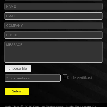
choose file
Submit
Hak Cipta
2026 Sanway Professional Audio Equipment Co.,
