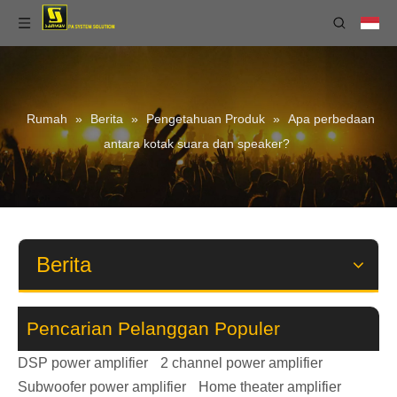
Rumah
»
Berita
»
Pengetahuan Produk
»
Apa perbedaan
antara kotak suara dan speaker?
PA480 4 in 8 Out Digital Audio Processor dengan FIR
DA43K2 17200W Gallium Nitride Kelas D Audio Power Amplifier Untuk Subwoofer
Berita
Pencarian Pelanggan Populer
DSP power amplifier
2 channel power amplifier
Subwoofer power amplifier
Home theater amplifier