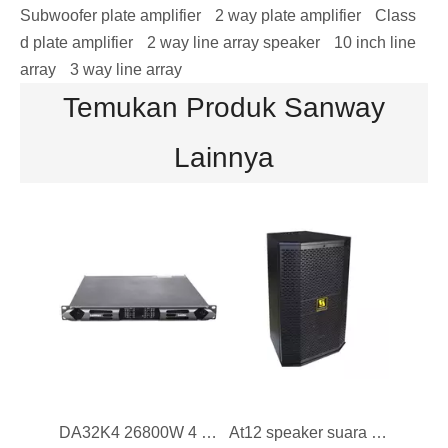
Subwoofer plate amplifier
2 way plate amplifier
Class
d plate amplifier
2 way line array speaker
10 inch line
array
3 way line array
Temukan Produk Sanway
DA32K4 26800W 4 Saluran Kelas D Subwoofer Power Amplifier
At12 speaker suara DJ 12 inci tunggal
Lainnya
D20KQ 4 Saluran Kelas D Digital DSP Amplifier 16000W untuk Subwoofer
DA24K2 12600W 2 Saluran 1U Kelas D Subwoofer Amplifier