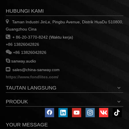
HUBUNGI KAMI

Taman Industri JinLe, Pingbu Avenue, Distrik HuaDu 510800,
:
Guangzhou Cina

:
+ 86-20-3770-8242 (Waktu kerja)
+86 13826042826

:
+86 13826042826

:
sanway.audio

:
sales@china-sanway.com
https://www.fondlites.com/
TAUTAN LANGSUNG
PRODUK
YOUR MESSAGE